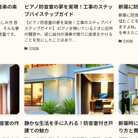
音楽の楽
ピアノ防音室の夢を実現！工事のステッ
新築に
プバイステップガイド
新築に防音
住むこと
しみ方 音
【ピアノ防音室の夢を実現！工事のステップバイ
ますよね。
 そんな夢
ステップガイド】 ピアノを弾いているときに近所
を考えたこ
音室です。
の騒音や、逆に自分の演奏が周りに迷惑をかける
ことを気にしたことはあり...
豆知識
豆知識
音室の作
静かな生活を手に入れる！防音室付き戸
新築時
建ての魅力
り方と