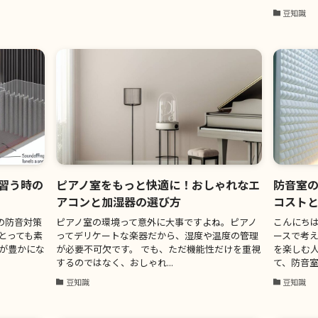
豆知識
習う時の
ピアノ室をもっと快適に！おしゃれなエ
防音室の
アコンと加湿器の選び方
コスト
の防音対策
ピアノ室の環境って意外に大事ですよね。ピアノ
こんにち
とっても素
ってデリケートな楽器だから、湿度や温度の管理
ースで考
性が豊かにな
が必要不可欠です。 でも、ただ機能性だけを重視
を楽しむ
するのではなく、おしゃれ...
て、防音室
豆知識
豆知識