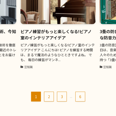
術、今知
ピアノ練習がもっと楽しくなる!ピアノ
3畳の防
室のインテリアアイデア
な防音
技術を徹底
ピアノ練習がもっと楽しくなる!ピアノ室のインテ
3畳の防音
、最近のトレ
リアアイデア こんにちは! ピアノを練習する時間
日は、音
とをお届け
は、まるで魔法のようなひとときですよね。 で
人々のた
も、 毎日の練習がマンネ...
持つ「3畳
豆知識
豆知識
1
2
3
...
6