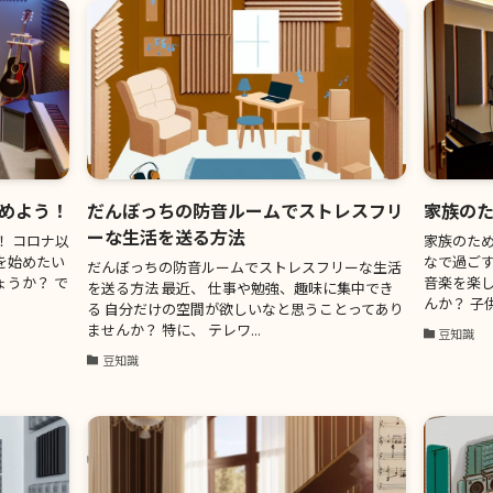
めよう！
だんぼっちの防音ルームでストレスフリ
家族の
ーな生活を送る方法
！ コロナ以
家族のため
を始めたい
なで過ご
だんぼっちの防音ルームでストレスフリーな生活
うか？ で
音楽を楽
を送る方法 最近、 仕事や勉強、趣味に集中でき
んか？ 子供
る 自分だけの空間が欲しいなと思うことってあり
ませんか？ 特に、 テレワ...
豆知識
豆知識