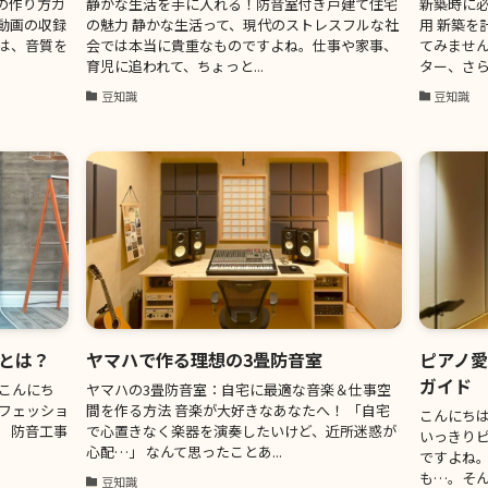
の作り方ガ
静かな生活を手に入れる！防音室付き戸建て住宅
新築時に
e動画の収録
の魅力 静かな生活って、現代のストレスフルな社
用 新築を
は、音質を
会では本当に貴重なものですよね。仕事や家事、
てみません
育児に追われて、ちょっと...
ター、さら
豆知識
豆知識
とは？
ヤマハで作る理想の3畳防音室
ピアノ
ガイド
こんにち
ヤマハの3畳防音室：自宅に最適な音楽＆仕事空
ロフェッショ
間を作る方法 音楽が大好きなあなたへ！ 「自宅
こんにち
 防音工事
で心置きなく楽器を演奏したいけど、近所迷惑が
いっきり
心配…」 なんて思ったことあ...
ですよね
も…。そん
豆知識