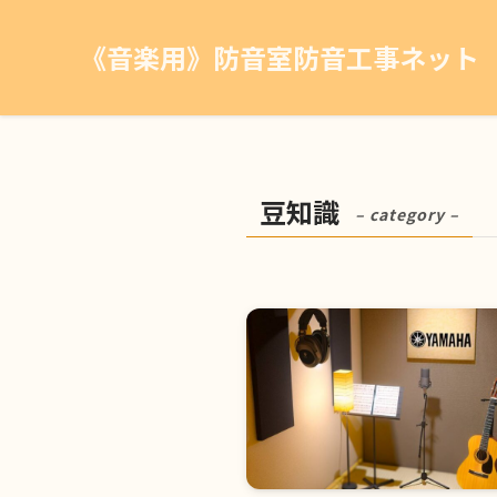
《音楽用》防音室防音工事ネット
豆知識
– category –